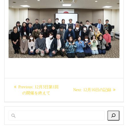
投
Previous
Previous:
12月3日第1回
Next
Next:
12月16日の記録
稿
post:
の開催を終えて
post:
ナ
ビ