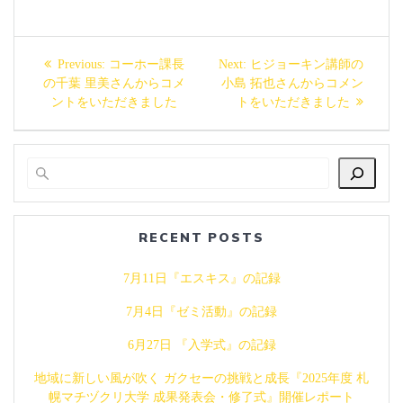
投
Previous
Next
Previous:
コーホー課長
Next:
ヒジョーキン講師の
稿
post:
post:
の千葉 里美さんからコメ
小島 拓也さんからコメン
ントをいただきました
トをいただきました
ナ
ビ
ゲ
ー
RECENT POSTS
シ
7月11日『エスキス』の記録
ョ
7月4日『ゼミ活動』の記録
6月27日 『入学式』の記録
ン
地域に新しい風が吹く ガクセーの挑戦と成長『2025年度 札
幌マチヅクリ大学 成果発表会・修了式』開催レポート