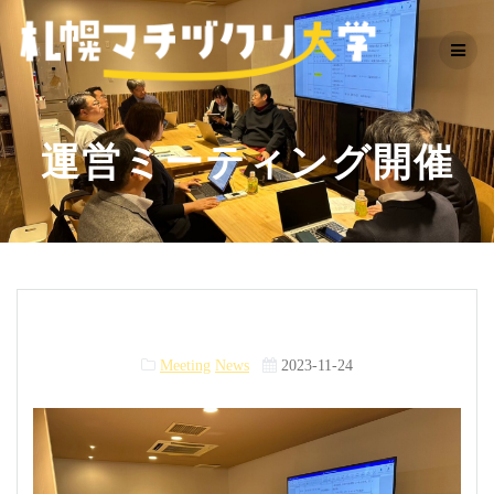
Skip
to
content
運営ミーティング開催
Meeting
News
2023-11-24