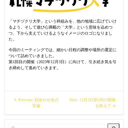
「マチヅクリ大学」という枠組みを、他の地域に広げていけ
るよう、そして遊び心満載の「大学」という意味を込めつ
つ、下から支えていけるようなイメージのロゴになりまし
た。
今回のミーティングでは、細かい日程の調整や場所の選定に
ついて詰めていきました。
第1回目の開催（2023年12月3日）に向けて、引き続き気を引
き締めして進めていきます。
投
Previous
Next
Previous:
顔合わせ会の
Next:
12月3日第1回の開催
稿
post:
post:
実施
を終えて
ナ