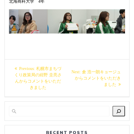
北海商科大学 4年
投
Previous
Previous:
札幌市まちづ
Next
Next:
倉 浩一朗キョージュ
稿
post:
くり政策局の紺野 圭亮さ
post:
からコメントをいただき
んからコメントをいただ
ました
ナ
きました
ビ
ゲ
ー
RECENT POSTS