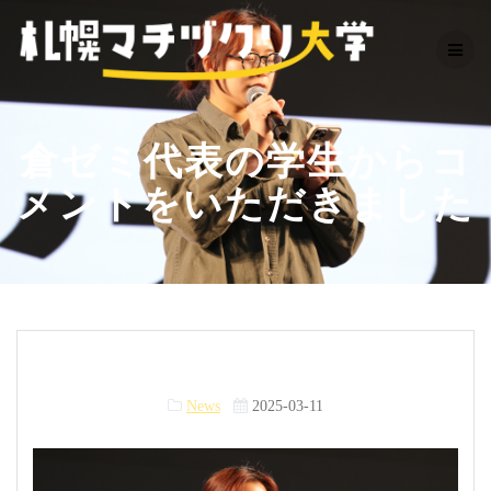
Skip
to
content
倉ゼミ代表の学生からコ
メントをいただきました
News
2025-03-11